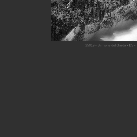
25019 • Sirmione del Garda • BS • 