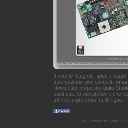
Il cliente Stagnoli, specializza
automazione per cancelli, rimane
Newsletter preparata dallo Stud
business, la newsletter viene co
ad hoc, e proposta multilingue.
25019 • Sirmione del Garda • BS • 